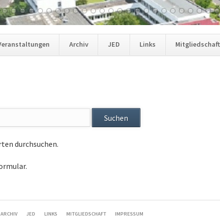
Veranstaltungen
Archiv
JED
Links
Mitgliedschaf
Suchen
rten durchsuchen.
ormular.
ARCHIV
JED
LINKS
MITGLIEDSCHAFT
IMPRESSUM