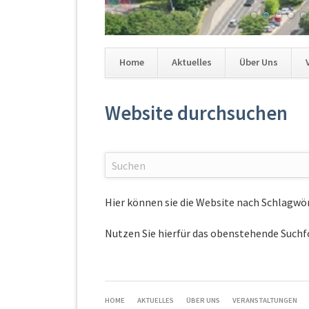
36
37
38
39
40
41
Home
Aktuelles
Über Uns
Navigation
überspringen
Website durchsuchen
Hier können sie die Website nach Schlagwö
Nutzen Sie hierfür das obenstehende Suchf
NAVIGATION
HOME
AKTUELLES
ÜBER UNS
VERANSTALTUNGEN